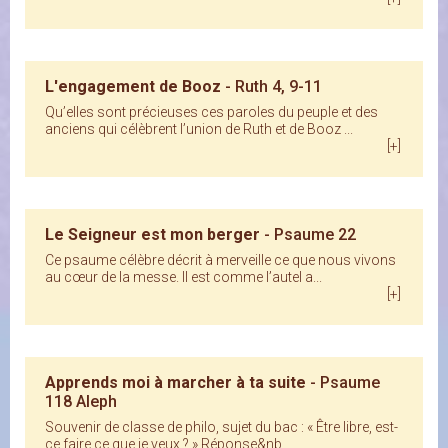
L'engagement de Booz
- Ruth 4, 9-11
Qu’elles sont précieuses ces paroles du peuple et des
anciens qui célèbrent l’union de Ruth et de Booz ...
[+]
Le Seigneur est mon berger
- Psaume 22
Ce psaume célèbre décrit à merveille ce que nous vivons
au cœur de la messe. Il est comme l’autel a...
[+]
Apprends moi à marcher à ta suite
- Psaume
118 Aleph
Souvenir de classe de philo, sujet du bac : « Être libre, est-
ce faire ce que je veux ? » Réponse&nb...