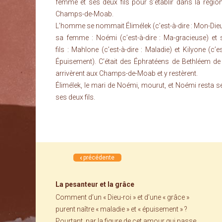
femme et ses deux fils pour s’établir dans la régio
Champs-de-Moab.
L’homme se nommait Élimélek (c’est-à-dire : Mon-Dieu-
sa femme : Noémi (c’est-à-dire : Ma-gracieuse) et
fils : Mahlone (c’est-à-dire : Maladie) et Kilyone (c’es
Épuisement). C’était des Éphratéens de Bethléem de 
arrivèrent aux Champs-de-Moab et y restèrent.
Élimélek, le mari de Noémi, mourut, et Noémi resta s
ses deux fils.
précédente
La pesanteur et la grâce
Comment d’un « Dieu-roi » et d’une « grâce »
purent naître « maladie » et « épuisement » ?
Pourtant, par la figure de cet amour qui passe