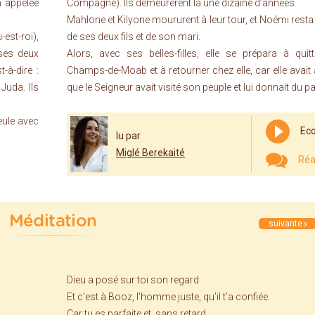
n appelée
Compagne). Ils demeurèrent là une dizaine d’années.
Mahlone et Kilyone moururent à leur tour, et Noémi resta
est-roi),
de ses deux fils et de son mari.
 ses deux
Alors, avec ses belles-filles, elle se prépara à quitt
t-à-dire :
Champs-de-Moab et à retourner chez elle, car elle avait
Juda. Ils
que le Seigneur avait visité son peuple et lui donnait du pa
eule avec
Eco
lu par
Miglé Berekaité
Réa
Méditation
suivante
Dieu a posé sur toi son regard
Et c’est à Booz, l’homme juste, qu’il t’a confiée.
Car tu es parfaite et, sans retard,