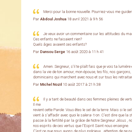
Merci pour la bonne nouvelle. Pourriez-vous me guider
Par
Abdoul Joshua
18 avril 2021 à 9 h 56
Je veux avoir un commentaire sur les attitudes du mar
Ces enfants ne faisaient rien?
Quels âges avaient ces enfants?
Par
Dansou Serge
16 août 2020 à 11 h 41
Amen. Seigneur, s'il te plaît fais que je vois ta lumiè
dans la vie de ton amour, mon épouse, tes fils, nos garçons
dominicains qui marchent avec nous et sur tous les retraita
Par
Michel Nozil
10 août 2017 à 21 h 38
Il y a tant de beauté dans ces femmes pleines de vert
Il me
revient cette Parole :Vous êtes le sel de la terre .Mais si le sel
vient à s'affadir avec quoi le salera- t-on .C'est dire que la st
passe à la fertilité par la grâce de Notre Seigneur Jésus , n
nos esprits de ces vertus que l'Esprit Saint nous enseigne.
C'est ce que nous avons de plus précieux , attention de ne 