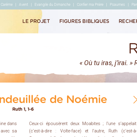
Carême
Avent
Evangile du Dimanche
Confier ma Prière
Psaumes
Par
ble
LE PROJET
FIGURES BIBLIQUES
RECHE
R
« Où tu iras, j’irai. »
endeuillée de Noémie
Ruth 1, 1-6
mine dans
Ceux-ci épousèrent deux Moabites ; l’une s’appelai
 avec sa
(c’est-à-dire : Volte-face) et l’autre, Ruth (c’est-à-