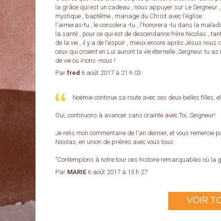
la grâce qui est un cadeau , nous appuyer sur Le Seigneur ,
mystique , baptême , mariage du Christ avec l'église :
l'aimeras-tu , le consolera -tu , l'honorera -tu dans la mala
la santé , pour ce qui est de descendance frère Nicolas , tant
de la vie , il y a de l'espoir , mieux encore après Jésus nous d
ceux qui croient en Lui auront la vie éternelle ,Seigneur tu as
de vie où irions -nous !
Par
fred
6 août 2017 à 21 h 03
Noémie continue sa route avec ses deux belles filles, el
Oui, continuons à avancer sans crainte avec Toi, Seigneur!
Je relis mon commentaire de l'an dernier, et vous remercie po
Nicolas, en union de prières avec vous tous:
"Contemplons à notre tour ces histoire remarquables où la g
Par
MARIE
6 août 2017 à 15 h 27
VOIR T