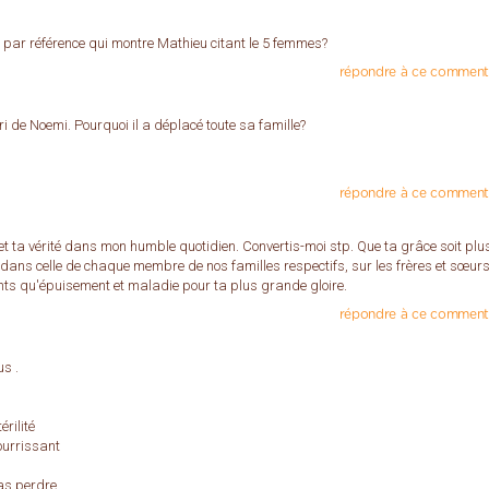
 par référence qui montre Mathieu citant le 5 femmes?
répondre à ce comment
i de Noemi. Pourquoi il a déplacé toute sa famille?
répondre à ce comment
re et ta vérité dans mon humble quotidien. Convertis-moi stp. Que ta grâce soit plus
, dans celle de chaque membre de nos familles respectifs, sur les frères et sœur
nts qu'épuisement et maladie pour ta plus grande gloire.
répondre à ce comment
us .
érilité
ourrissant
pas perdre