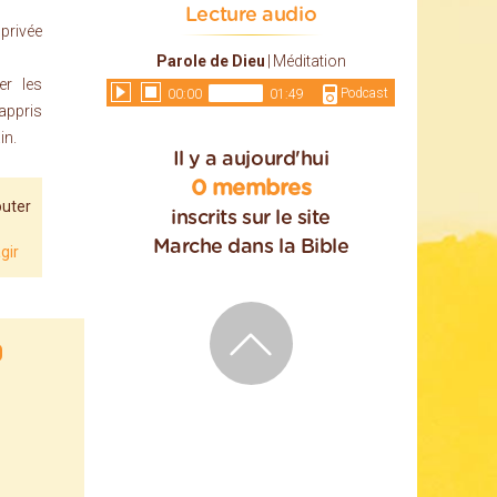
Lecture audio
 privée
Parole de Dieu
|
Méditation
er les
Podcast
00:00
01:49
 appris
in.
Il y a aujourd'hui
0 membres
uter
inscrits sur le site
Marche dans la Bible
gir