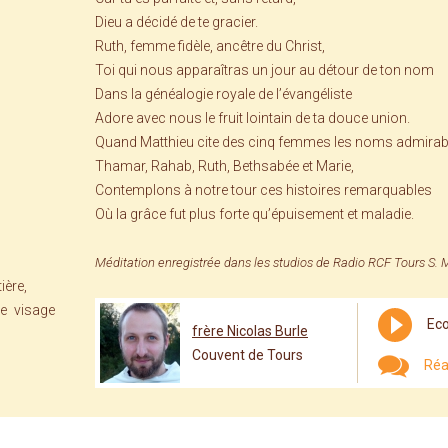
Dieu a décidé de te gracier.
Ruth, femme fidèle, ancêtre du Christ,
Toi qui nous apparaîtras un jour au détour de ton nom
Dans la généalogie royale de l’évangéliste
Adore avec nous le fruit lointain de ta douce union.
Quand Matthieu cite des cinq femmes les noms admirab
Thamar, Rahab, Ruth, Bethsabée et Marie,
Contemplons à notre tour ces histoires remarquables
Où la grâce fut plus forte qu’épuisement et maladie.
Méditation enregistrée dans les studios de Radio RCF Tours S. 
ière,
le visage
Eco
frère Nicolas Burle
Couvent de Tours
Réa