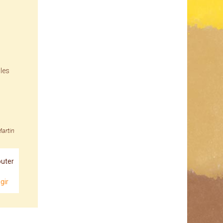
les
Martin
uter
gir