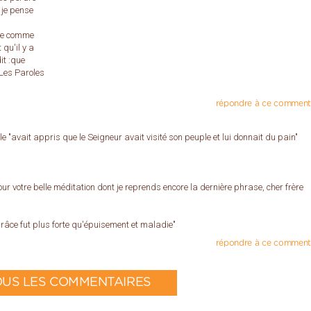
 je pense
die comme
 qu'il y a
it :que
 Les Paroles
répondre à ce comment
le "avait appris que le Seigneur avait visité son peuple et lui donnait du pain"
ur votre belle méditation dont je reprends encore la dernière phrase, cher frère
râce fut plus forte qu'épuisement et maladie"
répondre à ce comment
OUS LES COMMENTAIRES