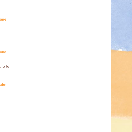
aire
aire
 forte
s
aire