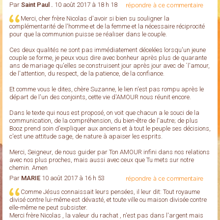
Par
Saint Paul .
10 août 2017 à 18 h 18
répondre à ce commentaire
Merci, cher frère Nicolas d'avoir si bien su souligner la
complémentarité de l'homme et de la femme et la nécessaire réciprocité
pour que la communion puisse se réaliser dans le couple.
Ces deux qualités ne sont pas immédiatement décelées lorsqu'un jeune
couple se forme, je peux vous dire avec bonheur après plus de quarante
ans de mariage qu'elles se construisent jour après jour avec de ´l'amour,
de l'attention, du respect, de la patience, de la confiance.
Et comme vous le dites, chère Suzanne, le lien n'est pas rompu après le
départ de l'un des conjoints, cette vie d'AMOUR nous réunit encore.
Dans le texte qui nous est proposé, on voit que chacun a le souci de la
communication, de la compréhension, du bien-être de l'autre; de plus
Booz prend soin d'expliquer aux anciens et à tout le peuple ses décisions,
c'est une attitude sage, de nature à apaiser les esprits.
Merci, Seigneur, de nous guider par Ton AMOUR infini dans nos relations
avec nos plus proches, mais aussi avec ceux que Tu mets sur notre
chemin. Amen
Par
MARIE
10 août 2017 à 16 h 53
répondre à ce commentaire
Comme Jésus connaissait leurs pensées, il leur dit: Tout royaume
divisé contre lui-même est dévasté, et toute ville ou maison divisée contre
elle-même ne peut subsister.
Merci frère Nicolas , la valeur du rachat , n'est pas dans l'argent mais