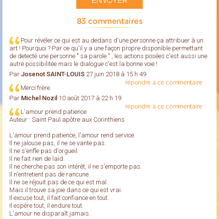
83 commentaires
Pour révéler ce qui est au dedans d'une personne ça attribuer à un
art ! Pourquoi ? Par ce qu'il y a une façon propre disponible permettant
de detecté une personne " sa parole " , les actions posées c'est aussi une
autre possibilitée mais le dialogue c'est la bonne voie !
Par
Josenot SAINT-LOUIS
27 juin 2018 à 15 h 49
répondre à ce commentaire
Merci frère.
Par
Michel Nozil
10 août 2017 à 22 h 19
répondre à ce commentaire
L'amour prend patience
Auteur : Saint Paul apôtre aux Corinthiens
L'amour prend patience, l'amour rend service.
Il ne jalouse pas, il ne se vante pas.
Il ne s'enfle pas d'orgueil.
Il ne fait rien de laid.
Il ne cherche pas son intérêt, il ne s'emporte pas.
Il n'entretient pas de rancune.
Il ne se réjouit pas de ce qui est mal.
Mais il trouve sa joie dans ce qui est vrai.
Il excuse tout, il fait confiance en tout.
Il espère tout, il endure tout.
L'amour ne disparaît jamais.