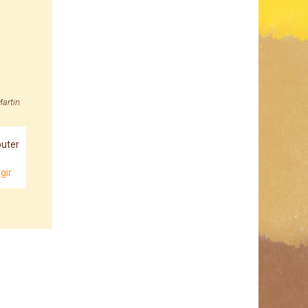
Martin
uter
gir