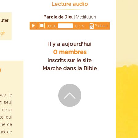
Lecture audio
Parole de Dieu
|
Méditation
uter
Podcast
00:00
01:19
gir
Il y a aujourd'hui
0 membres
inscrits sur le site
Marche dans la Bible
ec le
t seul
 de la
oi qui
che de
 née de