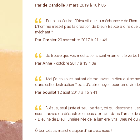
Par
de Candolle
7 mars 2019 à 10 h 06
Pourquoi écrire : "Dieu vit que la méchanceté de l'homm
L'homme n'est-il pas la création de Dieu ? Est-ce à dire que
méchant ?
Par
Grenier
20 novembre 2017 à 21 h 46
Je trouve que vos méditations sont vraiment le verbe fa
Par
Anne
7 octobre 2017 à 13 h 08
Moi j'ai toujours autant de mal avec un dieu qui se met
dans cette destruction ? pas d'autre moyen pour un divin d
Par
bouillot
12 août 2017 à 15 h 41
"Jésus, seul juste et seul parfait, toi qui descends j
nous sauves du désastre en nous abritant dans l’arche de « t
« Dieu né de Dieu, lumière née de la lumière, vrai Dieu né du v
Ô bon Jésus marche aujourd’hui avec nous !