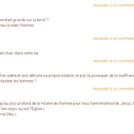
répondre à ce comment
e était grande sur la terre" ?
 Dieu à créer l'homme
répondre à ce comment
it chair dans notre vie...
répondre à ce comment
 en colère et veut détruire sa propre création, et par là provoquer de la souffran
e toucher les hommes ?
répondre à ce comment
usqu’au plus profond de la misère de l’homme pour nous faire Miséricorde. Jésus, t
on corps qui est l’Église ».
rai Dieu ».