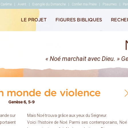
Carême
Avent
Evangile du Dimanche
Confier ma Prière
Psaumes
Par
ble
LE PROJET
FIGURES BIBLIQUES
RECHE
« Noé marchait avec Dieu. » G
n monde de violence
Genèse 6, 5-9
rande sur
Mais Noé trouva grâce aux yeux du Seigneur.
portaient
Voici l’histoire de Noé. Parmi ses contemporains, Noé 