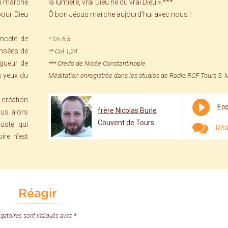
ui marche
la lumière, vrai Dieu né du vrai Dieu ».***
pour Dieu
Ô bon Jésus marche aujourd’hui avec nous !
anceté de
* Gn 6,5
ensées de
** Col 1,24
ngueur de
*** Credo de Nicée Constantinople
x yeux du
Méditation enregistrée dans les studios de Radio RCF Tours S. 
 création
Eco
frère Nicolas Burle
lus alors
Couvent de Tours
juste qui
Réa
ire n’est
Réagir
gatoires sont indiqués avec *