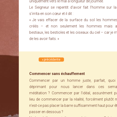
uniquement vers le mal à longueur de journée.
Le Seigneur se repentit d’avoir fait l’homme sur la t
s’irrita en son cœur et il dit :
« Je vais effacer de la surface du sol les hommes
créés – et non seulement les hommes mais a
bestiaux, les bestioles et les oiseaux du ciel – car je
de les avoir faits. »
précédente
Commencer sans échauffement
Commencer par un homme juste, parfait, quoi
déprimant pour nous lancer dans ces sema
méditation ? Commencer par l’idéal, assurément pa
lieu de commencer par la réalité, forcément plutôt 
n’est-ce pas placer la barre suffisamment haut pour êt
passer en dessous ?