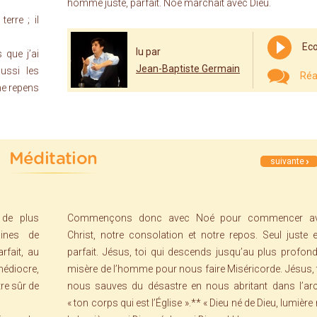
homme juste, parfait. Noé marchait avec Dieu.
erre ; il
Eco
lu par
 que j’ai
Jean-Baptiste Germain
ussi les
Réa
 me repens
Méditation
suivante
 de plus
Commençons donc avec Noé pour commencer av
ines de
Christ, notre consolation et notre repos. Seul juste e
rfait, au
parfait. Jésus, toi qui descends jusqu’au plus profond
médiocre,
misère de l’homme pour nous faire Miséricorde. Jésus, t
re sûr de
nous sauves du désastre en nous abritant dans l’ar
« ton corps qui est l’Église ».** « Dieu né de Dieu, lumière