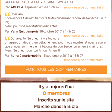
COEUR DE RUTH , A POUVOIR AIMER AVEC TOUT
Par
ADEOLA
30 janvier 2019 à 12 h 42
répondre à ce commentaire
Cher ami,
Il conviendrait de rectifier votre texte concernant l'époux de Rébecca... (Gn
24).
Merci pour vos méditations édifiantes.
Par
Yann Quiquempois
18 octobre 2017 à 14 h 25
répondre à ce commentaire
Oui avec toi Seigneur, il y a toujours
un appel, un départ, un détachement, pour nous montrer et nous assurer
que si nous somme bien à l'écoute du bon Berger on a rien à craindre...
Merci Seigneur pour ton Amour Amen !!!
Par
honoré marie-noëlle
15 septembre 2017 à 18 h 27
répondre à ce commentaire
VOIR TOUS LES COMMENTAIRES
Il y a aujourd'hui
0 membres
inscrits sur le site
Marche dans la Bible