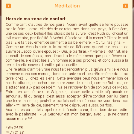
Méditation
Hors de ma zone de confort
Comme tant d’autres de nos jours, Noémi avait quitté sa terre poussée
par la faim. Lorsqu’elle décide de retourner dans son pays, à Bethléem,
une de ses deux belles-filles choisit de la suivre : c’est Ruth qui choisit un
exil volontaire, par fidélité à Noémi. Où cela va-t-il la mener ? Elle ne le sait
pas. Elle fait seulement ce serment à sa belle-mère : « Où tu iras, j’irai. »
Comme un écho lointain à la parole de Rébecca quand elle choisit de
suivre ce Jacob qu’elle épouse : « Oui, je partirai. » * Même si Ruth vit, elle,
le deuil de son époux, son départ a le même sens que pour Rébecca :
comme elle, elle s’est liée à un homme et à ses proches, et donc aussi à la
terre de cette nouvelle famille qui l’accueille.
Une relation d’amitié vraie nous fait rencontrer plus qu’un ami : elle nous
emmène dans son monde, dans son univers et peut-être même dans sa
terre, chez lui, chez les siens. Cette aventure peut nous emmener loin de
nos habitudes, en dehors de notre zone de confort, comme Ruth qui, en
s’attachant aux pas de Noémi, va se retrouver loin de son pays de Moab.
Entrer en amitié avec le Seigneur, laisser cette amitié s’épanouir en
amour au fil du temps, c’est aussi accepter d’être conduit par lui dans
une terre inconnue, peut-être parfois celle « où nous ne voudrions pas
aller » **. Terre de joie, sûrement, terre d’épreuves aussi, parfois.
Aux heures où un tel appel retentit à notre cœur, il est bon de se redire
avec le psalmiste : « Le Seigneur est mon berger, avec lui je ne crains
aucun mal. » ***
* Gn 24,58
** Jn 21,18