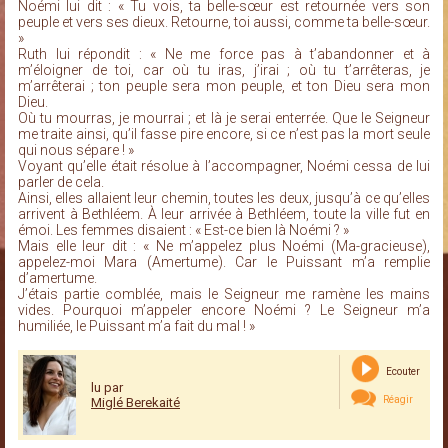
Noémi lui dit : « Tu vois, ta belle-sœur est retournée vers son
peuple et vers ses dieux. Retourne, toi aussi, comme ta belle-sœur.
»
Ruth lui répondit : « Ne me force pas à t’abandonner et à
m’éloigner de toi, car où tu iras, j’irai ; où tu t’arrêteras, je
m’arrêterai ; ton peuple sera mon peuple, et ton Dieu sera mon
Dieu.
Où tu mourras, je mourrai ; et là je serai enterrée. Que le Seigneur
me traite ainsi, qu’il fasse pire encore, si ce n’est pas la mort seule
qui nous sépare ! »
Voyant qu’elle était résolue à l’accompagner, Noémi cessa de lui
parler de cela.
Ainsi, elles allaient leur chemin, toutes les deux, jusqu’à ce qu’elles
arrivent à Bethléem. À leur arrivée à Bethléem, toute la ville fut en
émoi. Les femmes disaient : « Est-ce bien là Noémi ? »
Mais elle leur dit : « Ne m’appelez plus Noémi (Ma-gracieuse),
appelez-moi Mara (Amertume). Car le Puissant m’a remplie
d’amertume.
J’étais partie comblée, mais le Seigneur me ramène les mains
vides. Pourquoi m’appeler encore Noémi ? Le Seigneur m’a
humiliée, le Puissant m’a fait du mal ! »
Ecouter
lu par
Réagir
Miglé Berekaité