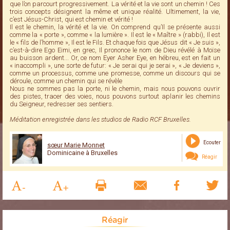
que l’on parcourt progressivement. La vérité et la vie sont un chemin ! Ces
trois concepts désignent la même et unique réalité. Ultimement, la vie,
c’est Jésus-Christ, qui est chemin et vérité !
Il est le chemin, la vérité et la vie. On comprend qu’Il se présente aussi
comme la « porte », comme « la lumière ». Il est le « Maître » (rabbi), Il est
le « fils de l’homme », Il est le Fils. Et chaque fois que Jésus dit « Je suis »,
c’est-à-dire Ego Eimi, en grec, Il prononce le nom de Dieu révélé à Moïse
au buisson ardent... Or, ce nom Eyer Asher Eye, en hébreu, est en fait un
« inaccompli », une sorte de futur: « Je serai qui je serai », « Je deviens »,
comme un processus, comme une promesse, comme un discours qui se
déroule, comme un chemin qui se révèle
Nous ne sommes pas la porte, ni le chemin, mais nous pouvons ouvrir
des pistes, tracer des voies, nous pouvons surtout aplanir les chemins
du Seigneur, redresser ses sentiers.
Méditation enregistrée dans les studios de Radio RCF Bruxelles.
Ecouter
sœur Marie Monnet
Dominicaine à Bruxelles
Réagir
Réagir