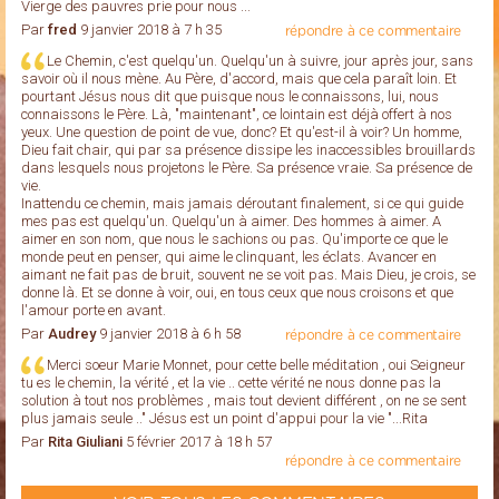
Vierge des pauvres prie pour nous ...
Par
fred
9 janvier 2018 à 7 h 35
répondre à ce commentaire
Le Chemin, c'est quelqu'un. Quelqu'un à suivre, jour après jour, sans
savoir où il nous mène. Au Père, d'accord, mais que cela paraît loin. Et
pourtant Jésus nous dit que puisque nous le connaissons, lui, nous
connaissons le Père. Là, "maintenant", ce lointain est déjà offert à nos
yeux. Une question de point de vue, donc? Et qu'est-il à voir? Un homme,
Dieu fait chair, qui par sa présence dissipe les inaccessibles brouillards
dans lesquels nous projetons le Père. Sa présence vraie. Sa présence de
vie.
Inattendu ce chemin, mais jamais déroutant finalement, si ce qui guide
mes pas est quelqu'un. Quelqu'un à aimer. Des hommes à aimer. A
aimer en son nom, que nous le sachions ou pas. Qu'importe ce que le
monde peut en penser, qui aime le clinquant, les éclats. Avancer en
aimant ne fait pas de bruit, souvent ne se voit pas. Mais Dieu, je crois, se
donne là. Et se donne à voir, oui, en tous ceux que nous croisons et que
l'amour porte en avant.
Par
Audrey
9 janvier 2018 à 6 h 58
répondre à ce commentaire
Merci soeur Marie Monnet, pour cette belle méditation , oui Seigneur
tu es le chemin, la vérité , et la vie .. cette vérité ne nous donne pas la
solution à tout nos problèmes , mais tout devient différent , on ne se sent
plus jamais seule .." Jésus est un point d'appui pour la vie "...Rita
Par
Rita Giuliani
5 février 2017 à 18 h 57
répondre à ce commentaire