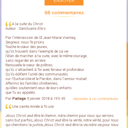
66 commentaires
A la suite du Christ
Auteur : Sanctuaire d'Ars
Par l'intercession de St Jean-Marie Vianney,
Seigneur, nous Te prions.
Touche le coeur des jeunes,
qu'ils trouvent dans l'exemple de sa vie
l'élan de marcher à ta suite, avec le même courage,
sans regarder en arrière.
Renouvelle le coeur de prêtres;
qu'ils s'attachent à Toi avec ferveur et profondeur.
Qu'ils édifient l'unité des communautés
sur l'Eucharistie et le Pardon, dans l'amour mutuel.
Affermis les familles chrétiennes,
qu'elles soutiennent ceux de leurs enfants
que Tu as appelés.
Par
Partage
9 janvier 2018 à 19 h 45
répondre à ce commentaire
Une sainte Année à To use
Jésus Christ veut être le chemin, notre chemin pour nous qui verrons
sans but parfois,Jésus Christ veut être la vérité, notre vérité, pour nous
qui cherchons la justice,Jésus Christ veut être la vie,notre vie,pour nous