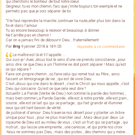
qui cherchons le bonheur de tout notre coeur.
Seigneur, tu es mon chemin, fais que j'imite toujours ton exemple et ne
permets pas que je sois séparer de toi
"Il te faut reprendre la marche ,continuer ta route,aller plus loin dans la
foi et dans l'amour
Tu as encore beaucoup à recevoir et beaucoup à donner.
Ne t'arrête pas en chemin !
Car on a jamais fini de découvrir Dieu....fraternellement
Par
Brig
9 janvier 2018 à 18 h 03
répondre à ce commentaire
Le maître est là et Il t'appelle ....
Qui suis-je ! Avec Jésus tout le sens d'une vie prends consistance , pour
ainsi dire :ce que Dieu a uni l'homme ne doit point séparer ! Mais qu'est
ce qui sépare ?
Faire son propre chemin , où faire celui qui remet tout au Père , ainsi
faisant un témoignage de vie , qui est de vivre Dieu .
C'est Jésus qui crie dans le désert , c'est le Christ qui nous appelle , c'est
Dieu qui consacre .Qu'est ce que cela veut dire ?
Accueillir La Parole (Verbe de Dieu ) non comme la parole des hommes ,
mais bien comme La Parole Sacrée , elle est à notre portée , elle est pain ,
source , elle est ce lait qui qui se partage , qui fait grandir et illuminer
ceux qui ont tant besoin de vérité
de justice et d'amour .Dieu traverse nos désert pour y planter un Arbre
unique pour tous , pour ne plus marcher seul ..Mais deux par deux .Le
royaume de Dieu est au milieu de vous , c'est un fruit qui se partage , qui
instruit , qui laisse une empreinte , une caresse , et qui porte nos croix
.Nous ne sommes pas Dieu , mais des pistes , des chemins qui y mène ...