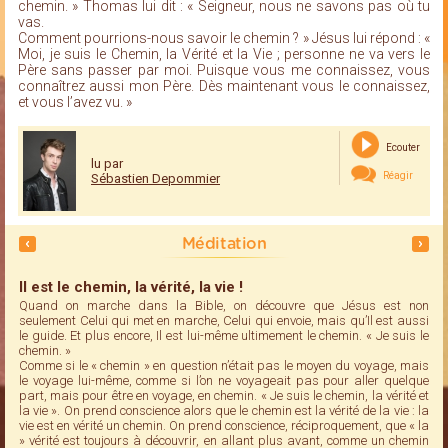
chemin. » Thomas lui dit : « Seigneur, nous ne savons pas où tu
vas.
Comment pourrions-nous savoir le chemin ? » Jésus lui répond : «
Moi, je suis le Chemin, la Vérité et la Vie ; personne ne va vers le
Père sans passer par moi. Puisque vous me connaissez, vous
connaîtrez aussi mon Père. Dès maintenant vous le connaissez,
et vous l’avez vu. »
Ecouter
lu par
Réagir
Sébastien Depommier
Méditation
Il est le chemin, la vérité, la vie !
Quand on marche dans la Bible, on découvre que Jésus est non
seulement Celui qui met en marche, Celui qui envoie, mais qu’Il est aussi
le guide. Et plus encore, Il est lui-même ultimement le chemin. « Je suis le
chemin. »
Comme si le « chemin » en question n’était pas le moyen du voyage, mais
le voyage lui-même, comme si l’on ne voyageait pas pour aller quelque
part, mais pour être en voyage, en chemin. « Je suis le chemin, la vérité et
la vie ». On prend conscience alors que le chemin est la vérité de la vie : la
vie est en vérité un chemin. On prend conscience, réciproquement, que « la
» vérité est toujours à découvrir, en allant plus avant, comme un chemin