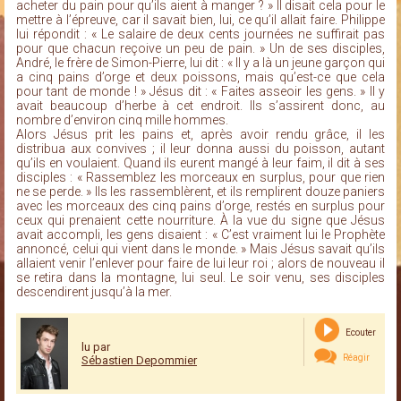
acheter du pain pour qu’ils aient à manger ? » Il disait cela pour le
mettre à l’épreuve, car il savait bien, lui, ce qu’il allait faire. Philippe
lui répondit : « Le salaire de deux cents journées ne suffirait pas
pour que chacun reçoive un peu de pain. » Un de ses disciples,
André, le frère de Simon-Pierre, lui dit : « Il y a là un jeune garçon qui
a cinq pains d’orge et deux poissons, mais qu’est-ce que cela
pour tant de monde ! » Jésus dit : « Faites asseoir les gens. » Il y
avait beaucoup d’herbe à cet endroit. Ils s’assirent donc, au
nombre d’environ cinq mille hommes.
Alors Jésus prit les pains et, après avoir rendu grâce, il les
distribua aux convives ; il leur donna aussi du poisson, autant
qu’ils en voulaient. Quand ils eurent mangé à leur faim, il dit à ses
disciples : « Rassemblez les morceaux en surplus, pour que rien
ne se perde. » Ils les rassemblèrent, et ils remplirent douze paniers
avec les morceaux des cinq pains d’orge, restés en surplus pour
ceux qui prenaient cette nourriture. À la vue du signe que Jésus
avait accompli, les gens disaient : « C’est vraiment lui le Prophète
annoncé, celui qui vient dans le monde. » Mais Jésus savait qu’ils
allaient venir l’enlever pour faire de lui leur roi ; alors de nouveau il
se retira dans la montagne, lui seul. Le soir venu, ses disciples
descendirent jusqu’à la mer.
Ecouter
lu par
Réagir
Sébastien Depommier