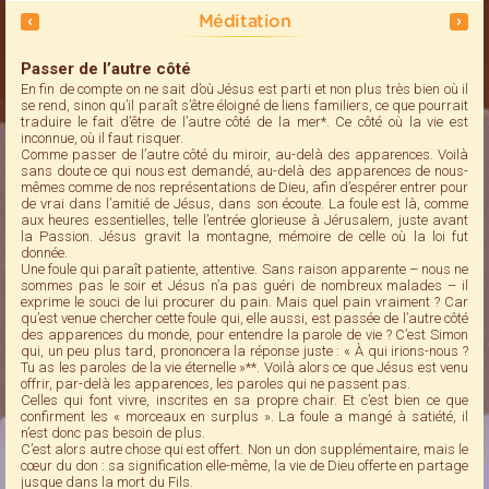
Méditation
Passer de l’autre côté
En fin de compte on ne sait d’où Jésus est parti et non plus très bien où il
se rend, sinon qu’il paraît s’être éloigné de liens familiers, ce que pourrait
traduire le fait d’être de l’autre côté de la mer*. Ce côté où la vie est
inconnue, où il faut risquer.
Comme passer de l’autre côté du miroir, au-delà des apparences. Voilà
sans doute ce qui nous est demandé, au-delà des apparences de nous-
mêmes comme de nos représentations de Dieu, afin d’espérer entrer pour
de vrai dans l’amitié de Jésus, dans son écoute. La foule est là, comme
aux heures essentielles, telle l’entrée glorieuse à Jérusalem, juste avant
la Passion. Jésus gravit la montagne, mémoire de celle où la loi fut
donnée.
Une foule qui paraît patiente, attentive. Sans raison apparente – nous ne
sommes pas le soir et Jésus n’a pas guéri de nombreux malades – il
exprime le souci de lui procurer du pain. Mais quel pain vraiment ? Car
qu’est venue chercher cette foule qui, elle aussi, est passée de l’autre côté
des apparences du monde, pour entendre la parole de vie ? C’est Simon
qui, un peu plus tard, prononcera la réponse juste : « À qui irions-nous ?
Tu as les paroles de la vie éternelle »**. Voilà alors ce que Jésus est venu
offrir, par-delà les apparences, les paroles qui ne passent pas.
Celles qui font vivre, inscrites en sa propre chair. Et c’est bien ce que
confirment les « morceaux en surplus ». La foule a mangé à satiété, il
n’est donc pas besoin de plus.
C’est alors autre chose qui est offert. Non un don supplémentaire, mais le
cœur du don : sa signification elle-même, la vie de Dieu offerte en partage
jusque dans la mort du Fils.