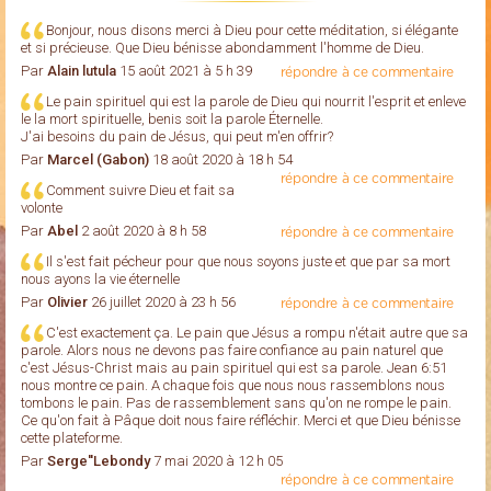
Bonjour, nous disons merci à Dieu pour cette méditation, si élégante
et si précieuse. Que Dieu bénisse abondamment l'homme de Dieu.
Par
Alain lutula
15 août 2021 à 5 h 39
répondre à ce commentaire
Le pain spirituel qui est la parole de Dieu qui nourrit l'esprit et enleve
le la mort spirituelle, benis soit la parole Éternelle.
J'ai besoins du pain de Jésus, qui peut m'en offrir?
Par
Marcel (Gabon)
18 août 2020 à 18 h 54
répondre à ce commentaire
Comment suivre Dieu et fait sa
volonte
Par
Abel
2 août 2020 à 8 h 58
répondre à ce commentaire
Il s'est fait pécheur pour que nous soyons juste et que par sa mort
nous ayons la vie éternelle
Par
Olivier
26 juillet 2020 à 23 h 56
répondre à ce commentaire
C'est exactement ça. Le pain que Jésus a rompu n'était autre que sa
parole. Alors nous ne devons pas faire confiance au pain naturel que
c'est Jésus-Christ mais au pain spirituel qui est sa parole. Jean 6:51
nous montre ce pain. A chaque fois que nous nous rassemblons nous
tombons le pain. Pas de rassemblement sans qu'on ne rompe le pain.
Ce qu'on fait à Pâque doit nous faire réfléchir. Merci et que Dieu bénisse
cette plateforme.
Par
Serge''Lebondy
7 mai 2020 à 12 h 05
répondre à ce commentaire