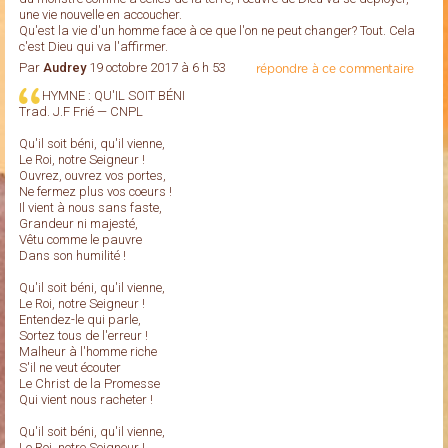
une vie nouvelle en accoucher.
Qu'est la vie d'un homme face à ce que l'on ne peut changer? Tout. Cela
c'est Dieu qui va l'affirmer.
Par
Audrey
19 octobre 2017 à 6 h 53
répondre à ce commentaire
HYMNE : QU'IL SOIT BÉNI
Trad. J.F Frié — CNPL
Qu'il soit béni, qu'il vienne,
Le Roi, notre Seigneur !
Ouvrez, ouvrez vos portes,
Ne fermez plus vos coeurs !
Il vient à nous sans faste,
Grandeur ni majesté,
Vêtu comme le pauvre
Dans son humilité !
Qu'il soit béni, qu'il vienne,
Le Roi, notre Seigneur !
Entendez-le qui parle,
Sortez tous de l'erreur !
Malheur à l'homme riche
S'il ne veut écouter
Le Christ de la Promesse
Qui vient nous racheter !
Qu'il soit béni, qu'il vienne,
Le Roi, notre Seigneur !