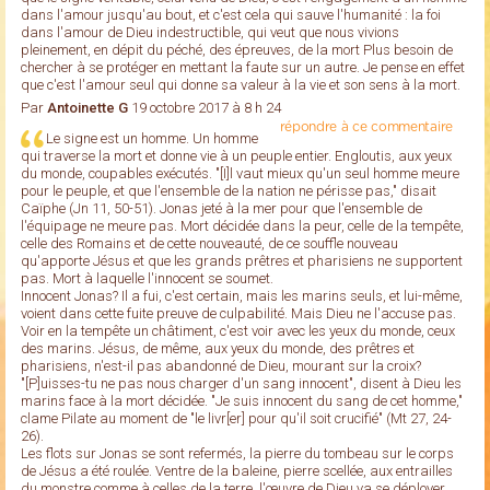
dans l'amour jusqu'au bout, et c'est cela qui sauve l'humanité : la foi
dans l'amour de Dieu indestructible, qui veut que nous vivions
pleinement, en dépit du péché, des épreuves, de la mort Plus besoin de
chercher à se protéger en mettant la faute sur un autre. Je pense en effet
que c'est l'amour seul qui donne sa valeur à la vie et son sens à la mort.
Par
Antoinette G
19 octobre 2017 à 8 h 24
répondre à ce commentaire
Le signe est un homme. Un homme
qui traverse la mort et donne vie à un peuple entier. Engloutis, aux yeux
du monde, coupables exécutés. "[I]l vaut mieux qu'un seul homme meure
pour le peuple, et que l'ensemble de la nation ne périsse pas," disait
Caïphe (Jn 11, 50-51). Jonas jeté à la mer pour que l'ensemble de
l'équipage ne meure pas. Mort décidée dans la peur, celle de la tempête,
celle des Romains et de cette nouveauté, de ce souffle nouveau
qu'apporte Jésus et que les grands prêtres et pharisiens ne supportent
pas. Mort à laquelle l'innocent se soumet.
Innocent Jonas? Il a fui, c'est certain, mais les marins seuls, et lui-même,
voient dans cette fuite preuve de culpabilité. Mais Dieu ne l'accuse pas.
Voir en la tempête un châtiment, c'est voir avec les yeux du monde, ceux
des marins. Jésus, de même, aux yeux du monde, des prêtres et
pharisiens, n'est-il pas abandonné de Dieu, mourant sur la croix?
"[P]uisses-tu ne pas nous charger d'un sang innocent", disent à Dieu les
marins face à la mort décidée. "Je suis innocent du sang de cet homme,"
clame Pilate au moment de "le livr[er] pour qu'il soit crucifié" (Mt 27, 24-
26).
Les flots sur Jonas se sont refermés, la pierre du tombeau sur le corps
de Jésus a été roulée. Ventre de la baleine, pierre scellée, aux entrailles
du monstre comme à celles de la terre, l'œuvre de Dieu va se déployer,