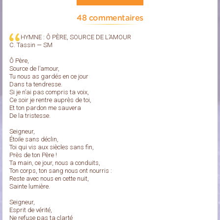
48 commentaires
HYMNE : Ô PÈRE, SOURCE DE L’AMOUR
C. Tassin — SM
Ô Père,
Source de l’amour,
Tu nous as gardés en ce jour
Dans ta tendresse.
Si je n’ai pas compris ta voix,
Ce soir je rentre auprès de toi,
Et ton pardon me sauvera
De la tristesse.
Seigneur,
Étoile sans déclin,
Toi qui vis aux siècles sans fin,
Près de ton Père !
Ta main, ce jour, nous a conduits,
Ton corps, ton sang nous ont nourris :
Reste avec nous en cette nuit,
Sainte lumière.
Seigneur,
Esprit de vérité,
Ne refuse pas ta clarté