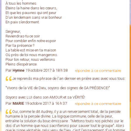
À tous les hommes.
Éteins la haine dans les cœurs,
Et que les pauvres qui ont peur
D’un lendemain sans vrai bonheur
En paix s’endorment.
Seigneur,
Reviendras-tu ce soir
Pour combler enfin notre espoir
Par ta présence ?
La table est mise en ta maison
Où près de toi nous mangerons.
Pour ton retour, nous veillerons
Pleins d’espérance.
Par
Hymne
19 octobre 2017 à 18 h 38
répondre à ce commentaire
Je reprends ma phrase de l'an dernier en prière avec avec vous tous:
"Vivons de la VIE de Dieu, soyons des signes de SA PRÉSENCE!"
Soyons avec LUI dans son AMOUR et sa VÉRITÉ!
Par
MARIE
19 octobre 2017 à 16 h 37
répondre à ce commentaire
Oui, comme le dit Audrey, il y a un renversement total, de la pensée
humaine à la pensée divine. La logique commune, celle de la peur,
entraîne la solution du bouc émissaire : "Mettons touts nos péchés sur le
dos d'un homme que nous sacrifierons pour sauver tout le groupe". Alors
que le signe véritable, celui venu de Dieu, c'est l'engagement d'un homme