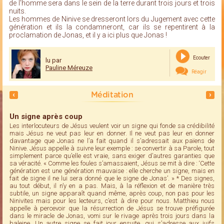
de l'homme sera dans le sein de la terre durant trois jours et trois
nuits.
Les hommes de Ninive se dresseront lors du Jugement avec cette
génération et ils la condamneront, car ils se repentirent à la
proclamation de Jonas, et il y a ici plus que Jonas !
Ecouter
lu par
Pauline Méreuze
Réagir
Méditation
Un signe après coup
Les interlocuteurs de Jésus veulent voir un signe qui fonde sa crédibilité
mais Jésus ne veut pas leur en donner. Il ne veut pas leur en donner
davantage que Jonas ne l’a fait quand il s’adressait aux païens de
Ninive. Jésus appelle à suivre leur exemple : se convertir à sa Parole, tout
simplement parce qu’elle est vraie, sans exiger d’autres garanties que
sa véracité. « Comme les foules s’amassaient, Jésus se mit à dire : ‘Cette
génération est une génération mauvaise : elle cherche un signe, mais en
fait de signe il ne lui sera donné que le signe de Jonas’. » * Des signes,
au tout début, il n’y en a pas. Mais, à la réflexion et de manière très
subtile, un signe apparaît quand même, après coup, non pas pour les
Ninivites mais pour les lecteurs, c’est à dire pour nous. Matthieu nous
appelle à percevoir que la résurrection de Jésus se trouve préfigurée
dans le miracle de Jonas, vomi sur le rivage après trois jours dans la
baleine. Un autre signe se fait jour ensuite, qui s’adresse aux juifs