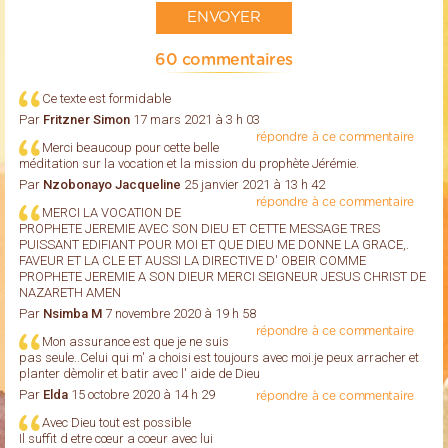
60 commentaires
Ce texte est formidable
Par
Fritzner Simon
17 mars 2021 à 3 h 03
répondre à ce commentaire
Merci beaucoup pour cette belle
méditation sur la vocation et la mission du prophète Jérémie.
Par
Nzobonayo Jacqueline
25 janvier 2021 à 13 h 42
répondre à ce commentaire
MERCI LA VOCATION DE
PROPHETE JEREMIE AVEC SON DIEU ET CETTE MESSAGE TRES
PUISSANT EDIFIANT POUR MOI ET QUE DIEU ME DONNE LA GRACE,.
FAVEUR ET LA CLE ET AUSSI LA DIRECTIVE D' OBEIR COMME
PROPHETE JEREMIE A SON DIEUR MERCI SEIGNEUR JESUS CHRIST DE
NAZARETH AMEN
Par
Nsimba M
7 novembre 2020 à 19 h 58
répondre à ce commentaire
Mon assurance est que je ne suis
pas seule..Celui qui m' a choisi est toujours avec moi.je peux arracher et
planter dèmolir et batir avec l' aide de Dieu
Par
Elda
15 octobre 2020 à 14 h 29
répondre à ce commentaire
Avec Dieu tout est possible
Il suffit d etre cœur a coeur avec lui