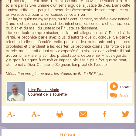
le prophète, lui, est doté d’un extraordinaire pouvoir de vision. Il a l’œil
éclairé par la vive lumière d’un sens aigu de la justice de Dieu. Dans cette
lumière critique, il perçoit le sens des événements de son temps, ce qui
arrive et ce qui pourrait en conséquence arriver.
Par lui, ce qu’on ne voyait pas, ou très confusément, se révèle avec netteté.
Dans le chaos des actions et des intentions, les contours et les nuances
du bien et du mal, du juste et de l’injuste, se dessinent.
Libre de toute compromission, ne faisant allégeance qu’à Dieu et à la
vérité, le prophète parle avec plus d’autorité que quiconque. Sa parole
retentit et elle est écoutée. Voilà pourquoi les puissants ont peur des
prophètes et cherchent à les écarter. Le prophète connaît la force de sa
parole, mais il sait aussi sa vie exposée à la violence des violents. Il faut
trouver ici la vraie raison des protestations de Jérémie. À tous égards, il
y a gros à risquer à ce métier impossible. Mais plus fort que sa peur, il
s’en remet à Dieu. Oui, parle, Seigneur, ton prophète t’écoute !
Méditation enregistrée dans les studios de Radio RCF Lyon
Ecouter
frère Pascal Marin
Couvent de la Tourette
Réagir
Réagir