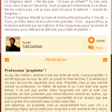
Le Seigneur reprit : « Ne dis pas : “Je suis un enfant !” Tu iras vers
tous ceux à qui je t’enverrai ; tout ce que je t’ordonnerai, tu le diras.
Ne les crains pas, car je suis avec toi pour te délivrer – oracle du
Seigneur. »
Puis le Seigneur étendit la main et me toucha la bouche. Il me dit : «
Voici, je mets dans ta bouche mes paroles ! Vois : aujourd’hui, je
te donne autorité sur les nations et les royaumes, pour arracher et
renverser, pour détruire et démolir, pour bâtir et planter. »
Ecouter
lu par
Fred Cacheux
Réagir
Méditation
Profession "prophète" !
Au jeu des métiers, Jérémie a tiré une drôle de carte. Il sera prophète ! Il
est effrayé par ce coup du sort, ou plutôt ce choix de Dieu. Il proteste qu’il
n’a pas du tout les capacités pour cela. Prophète, c’est un peu comme
avocat ou professeur, un métier de parole et lui, il est bien trop jeune
encore, il ne sait pas parler. Mais l’argument est vain et vide. Car
prophète, ce n’est justement pas une profession comme les autres, qui
suppose formation et compétences. Le prophète, le vrai, ne peut agir que
par la grâce d’un constant cœur à cœur avec Dieu.
Son expertise, au prophète, c’est un discernement hors pair. S’il y a
beaucoup d’yeux qui ne voient pas ce qui est à voir, comme le dira Jésus,