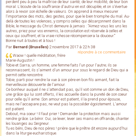
perdent peu à peu la maîtrise de leur santé, de leur mobilité, de leur bon
moral. L'écoute de la souffrance d'autrui en est décuplée, et on s'évertue
alors à revoir son échelle de valeurs. On apprend à mieux mesurer
l'importance des mots, des gestes, pour que le bien triomphe du mal. Au-
delà de toutes les violences, y compris celles qui désarçonnent dans la
Bible, le message du Christ demeure à jamais : "Aimez-vous les uns les
autres, priez pour vos ennemis, la consolation est réservée à celles et
ceux qui souffrent, et la vraie richesse récompensera la douceur."
Bonne nuit à toutes et à tous !
Par
Bernard (Bruxelles)
2 novembre 2017 à 22 h 38
répondre à ce commentaire
Waow ! quelle méditation, frère
Marie-Augustin !
Tobie et Sarra, un homme, une femme faits l'un pour l'autre; ils se
reconnaissent, ils s'aiment d'un amour pur sous le regard de Dieu qui a
permit cette rencontre.
Tobie, parti pour rendre la vue à son père en bon fils aimant, fait la
merveilleuse découverte de l'amour.
Ce bonheur auquel il ne s'attendait pas, qu'il voit comme un don de Dieu,
une grâce qui lui sont offerts, il les accueille dans la pureté de son coeur
pour celle qu'il aime. Son amour est patient, il la prend pour épouse,
mais ne l'accapare pas, ne veut pas la posséder égoïstement. L'amour
est patient.
Debout, ma soeur ! Il faut prier ! Demander la protection mais aussi
rendre grâce. Le bénir. Oui, se lever; lever ses mains en offrande, chanter
les louanges au Seigneur.
Tu es béni, Dieu de nos pères ! prière que le prêtre dit encore aujourd'hui
dans la liturgie eucharistique.