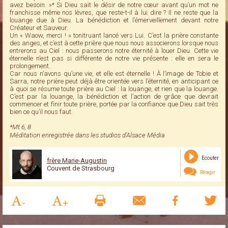
avez besoin. »* Si Dieu sait le désir de notre cœur avant qu’un mot ne
franchisse même nos lèvres, que reste-t-il à lui dire ? Il ne reste que la
louange due à Dieu. La bénédiction et l’émerveillement devant notre
Créateur et Sauveur.
Un « Waow, merci ! » tonitruant lancé vers Lui. C’est la prière constante
des anges, et c’est à cette prière que nous nous associerons lorsque nous
entrerons au Ciel : nous passerons notre éternité à louer Dieu. Cette vie
éternelle n’est pas si différente de notre vie présente : elle en sera le
prolongement.
Car nous n’avons qu’une vie, et elle est éternelle ! À l’image de Tobie et
Sarra, notre prière peut déjà être orientée vers l’éternité, en anticipant ce
à quoi se résume toute prière au Ciel : la louange, et rien que la louange.
C’est par la louange, la bénédiction et l’action de grâce que devrait
commencer et finir toute prière, portée par la confiance que Dieu sait très
bien ce qu’il nous faut.
*Mt 6, 8
Méditation enregistrée dans les studios d'Alsace Média
Ecouter
frère Marie-Augustin
Couvent de Strasbourg
Réagir