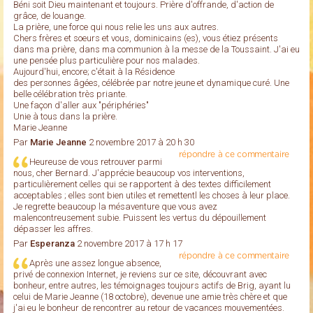
Béni soit Dieu maintenant et toujours. Prière d'offrande, d'action de
grâce, de louange.
La prière, une force qui nous relie les uns aux autres.
Chers frères et soeurs et vous, dominicains (es), vous étiez présents
dans ma prière, dans ma communion à la messe de la Toussaint. J'ai eu
une pensée plus particulière pour nos malades.
Aujourd'hui, encore; c'était à la Résidence
des personnes âgées, célébrée par notre jeune et dynamique curé. Une
belle célébration très priante.
Une façon d'aller aux "périphéries"
Unie à tous dans la prière.
Marie Jeanne
Par
Marie Jeanne
2 novembre 2017 à 20 h 30
répondre à ce commentaire
Heureuse de vous retrouver parmi
nous, cher Bernard. J'apprécie beaucoup vos interventions,
particulièrement celles qui se rapportent à des textes difficilement
acceptables ; elles sont bien utiles et remettentl les choses à leur place.
Je regrette beaucoup la mésaventure que vous avez
malencontreusement subie. Puissent les vertus du dépouillement
dépasser les affres.
Par
Esperanza
2 novembre 2017 à 17 h 17
répondre à ce commentaire
Après une assez longue absence,
privé de connexion Internet, je reviens sur ce site, découvrant avec
bonheur, entre autres, les témoignages toujours actifs de Brig, ayant lu
celui de Marie Jeanne (18 octobre), devenue une amie très chère et que
j'ai eu le bonheur de rencontrer au retour de vacances mouvementées.