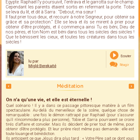
Égypte. Raphaël l'y poursuivit, l'entrava et le garrotta sur-le-champ.
Cependant les parents étaient sortis en refermant la porte. Tobie
se leva du lit, et dit à Sarra : "Debout, ma sœur !
Il faut prier tous deux, et recourir à notre Seigneur, pour obtenir sa
grâce et sa protection." Elle se leva et ils se mirent à prier pour
obtenir d'être protégés, et il commença ainsi Tu es béni, Dieu de
nos pères, et ton Nom est béni dans tous les siècles des siècles !
Que te bénissent les cieux, et toutes tes créatures dans tous les
siècles !
Ecouter
lu par
Réagir
Miglé Berekaité
Méditation
On n’a qu’une vie, et elle est éternelle !
Quel scénario ! Il y a dans ce passage pittoresque matière à un film
spectaculaire. Au-delà du merveilleux de la scène, quelque chose de
remarquable : une fois le démon rattrapé par Raphaël (pour s’assurer
qu’il n’incommodera plus personne), Tobie et Sarra pourraient se croire
tirés d’affaire et convoler. Mais ils décident de prier tout de même, pour
obtenir d’être protégés. Et leur prière n’est même pas demande : elle est
toute louange et bénédiction.
Ils anticipent ce que Jésus dira plus tard : « Votre Père sait ce dont vous