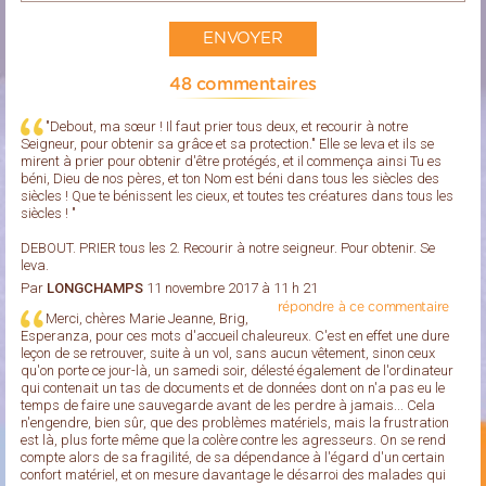
48 commentaires
"Debout, ma sœur ! Il faut prier tous deux, et recourir à notre
Seigneur, pour obtenir sa grâce et sa protection." Elle se leva et ils se
mirent à prier pour obtenir d'être protégés, et il commença ainsi Tu es
béni, Dieu de nos pères, et ton Nom est béni dans tous les siècles des
siècles ! Que te bénissent les cieux, et toutes tes créatures dans tous les
siècles ! "
DEBOUT. PRIER tous les 2. Recourir à notre seigneur. Pour obtenir. Se
leva.
Par
LONGCHAMPS
11 novembre 2017 à 11 h 21
répondre à ce commentaire
Merci, chères Marie Jeanne, Brig,
Esperanza, pour ces mots d'accueil chaleureux. C'est en effet une dure
leçon de se retrouver, suite à un vol, sans aucun vêtement, sinon ceux
qu'on porte ce jour-là, un samedi soir, délesté également de l'ordinateur
qui contenait un tas de documents et de données dont on n'a pas eu le
temps de faire une sauvegarde avant de les perdre à jamais... Cela
n'engendre, bien sûr, que des problèmes matériels, mais la frustration
est là, plus forte même que la colère contre les agresseurs. On se rend
compte alors de sa fragilité, de sa dépendance à l'égard d'un certain
confort matériel, et on mesure davantage le désarroi des malades qui