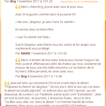
Par
Brig
7 novembre 2017 à 15 h 20
répondre à ce commentaire
Merci, chère Brig, je prie avec vous et pour vous,
Avec St Augustin, comme dans le psaume 39:
« Me voici, Seigneur, je viens faire Ta volonté »
Et comme dans le Notre Père:
« Que Ta volonté soit faite »
Que le Seigneur avec Marie, tous les saints et les anges vous
soutienne et vous protège!
Par
MARIE
7 novembre 2017 à 15 h 36
Merci vraiment de tout coeur Marie,vous trouver toujours les
mots juste et affectueuses plein de chaleur,qui nous soutienne de
chacun de nous,une très belle rencontre sur ce chemin de la
foi,merci d'être persente, en union avec vous
Par
Brig
8 novembre 2017 à 1 h 08
Jean est celui qui annonce le Christ en criant dans le désert :
"Préparez le chemin du Seigneur". De nos jours, être la voix qui crie dans
le désert est plutôt péjoratif : on admire ceux qui font l'opinion, qui ont
beaucoup de suiveurs sur Facebook, parce qu(ils sont "bankables". Jean
est tout le contraire , et pourtant, il draine les foules. Jésus le dira :
"Qu'êtes vous aller voir dans le désert ? Un homme habillé de riches
vêtements ?Non, mais un prophète, un nouvel Elie" (St Mathieu).