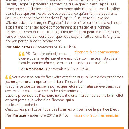
De fait, l'appel à préparer les chemins du Seigneur, c'est l'appel à la
repentance, au détachement de nos penchants mauvais. Jean baptise
dans l'eau qui purifie, parce que c'est tout ce qu'un homme peut faire.
Seul le Christ peut baptiser dans l'Esprit : ""Heureux qui lave son
vêtement dans le sang de l'Agneau". La première partie du travail nous
appartient : changer notre comportement (partager, être honnête,
respectueux des autres... (St Luc). Ensuite, l'Esprit pourra agir en nous,
faire en nous sa demeure pour que nous soyons rattachés à la Vigne et
pouvoir porter la vie en abondance.
Par
Antoinette G
7 novembre 2017 à 8 h 58
répondre à ce commentaire
PS : Dans le désert, on ne
trouve que la vérité nue, et elle est rude, comme Jean-Baptiste !
Il est le premier témoin, le premier martyr pour la vérité.
Par
Antoinette G
7 novembre 2017 à 9 h 43
Vous avez raison de fixer votre attention sur La Parole des prophètes
,comme sur une lampe brillant dans l'obscurité
jusqu' à ce que paraisse le jour et que l'étoile du matin se lève dans vos
coeurs .Car vous savez cette chose essentielle :
aucune prophétie de l' Ecriture ne vient d'une intuition personnelle .En effet
ce n'est jamais la volonté de l'homme qui a
porté une prophétie :
c'est portés par l'Esprit que des hommes ont parlé de la part de Dieu .
Par
Partage
7 novembre 2017 à 8 h 53
répondre à ce commentaire