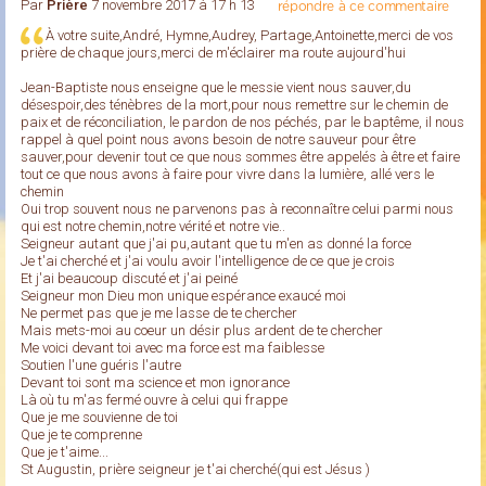
Par
Prière
7 novembre 2017 à 17 h 13
répondre à ce commentaire
À votre suite,André, Hymne,Audrey, Partage,Antoinette,merci de vos
prière de chaque jours,merci de m'éclairer ma route aujourd'hui
Jean-Baptiste nous enseigne que le messie vient nous sauver,du
désespoir,des ténèbres de la mort,pour nous remettre sur le chemin de
paix et de réconciliation, le pardon de nos péchés, par le baptême, il nous
rappel à quel point nous avons besoin de notre sauveur pour être
sauver,pour devenir tout ce que nous sommes être appelés à être et faire
tout ce que nous avons à faire pour vivre dans la lumière, allé vers le
chemin
Oui trop souvent nous ne parvenons pas à reconnaître celui parmi nous
qui est notre chemin,notre vérité et notre vie..
Seigneur autant que j'ai pu,autant que tu m'en as donné la force
Je t'ai cherché et j'ai voulu avoir l'intelligence de ce que je crois
Et j'ai beaucoup discuté et j'ai peiné
Seigneur mon Dieu mon unique espérance exaucé moi
Ne permet pas que je me lasse de te chercher
Mais mets-moi au coeur un désir plus ardent de te chercher
Me voici devant toi avec ma force est ma faiblesse
Soutien l'une guéris l'autre
Devant toi sont ma science et mon ignorance
Là où tu m'as fermé ouvre à celui qui frappe
Que je me souvienne de toi
Que je te comprenne
Que je t'aime...
St Augustin, prière seigneur je t'ai cherché(qui est Jésus )