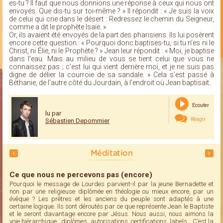
es-tu ? Il faut que nous donnions une réponse à ceux qui nous ont
envoyés. Que dis-tu sur toi-même ? » Il répondit : « Je suis la voix
de celui qui crie dans le désert : Redressez le chemin du Seigneur,
comme a dit le prophète Isaïe. »
Or, ils avaient été envoyés de la part des pharisiens. Ils lui posèrent
encore cette question : « Pourquoi donc baptises-tu, si tu n’es ni le
Christ, ni Élie, ni le Prophète ? » Jean leur répondit : « Moi, je baptise
dans l’eau. Mais au milieu de vous se tient celui que vous ne
connaissez pas ; c’est lui qui vient derrière moi, et je ne suis pas
digne de délier la courroie de sa sandale. » Cela s’est passé à
Béthanie, de l’autre côté du Jourdain, à l’endroit où Jean baptisait.
Ecouter
lu par
Réagir
Sébastien Depommier
Méditation
Ce que nous ne percevons pas (encore)
Pourquoi le message de Lourdes parvient-il par la jeune Bernadette et
non par une religieuse diplômée en théologie ou mieux encore, par un
évêque ? Les prêtres et les anciens du peuple sont adaptés à une
certaine logique. Ils sont déroutés par ce que représente Jean le Baptiste
et le seront davantage encore par Jésus. Nous aussi, nous aimons la
voie hiérarchique : diplômes, autorisations, certifications, labels… C’est la