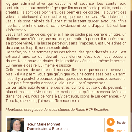
logique administrative qui cautionne et sécurise. Les saints, eux,
contrairement aux modèles figés que l’on nous présente parfois, sont des
créatifs. Ils sont des pionniers, des premiers de cordée, ils ouvrent des
voies. Ils obéissent à une autre logique, celle de Jean-Baptiste et de
Jésus. Ils sont habités de l’Esprit et se laissent guider, avec une infinie
liberté, une infime sûreté, sans évidence ni point d’appui. Là est leur
« héroïsme ».
Jésus fait partie de ces gens-là. Il ne se cache pas derrière un titre, un
diplôme, une référence, une marque, un maître à penser. Il n’assène pas
sa propre vérité, Il la laisse percevoir, sans l’imposer. C’est une adhésion
du cœur, de l’esprit, non une contrainte.
De ce fait, nous ne sommes pas des robots, des gens dressés. Ce qui est
extraordinaire, ce qui devrait nous étonner, c’est que nous pouvons
douter. Nous pouvons douter de l’autorité de Jésus. Lui-même le permet.
Lui-même le désire. Lui-même le suscite.
Cette manière de se dire doit nous éveiller à ce que nous ne percevons
pas. « Il y a parmi vous quelqu’un que vous ne connaissez pas ». Parmi
nous, il y a peut-être beaucoup plus que ce que nous voyons et percevons.
Il y a peut-être quelque chose, quelqu’un qui ne s’impose pas.
La véritable autorité émane des êtres qui font tout ce qu’ils peuvent, ni
plus ni moins. Le Messie agit et c’est ensuite qu’Il est reconnu. Même si
dans nos vies, nous peinons à L’y percevoir, osons le Lui demander. « Si
Tu es là, dis-le-moi, j’aimerais Te rencontrer ».
Méditation enregistrée dans les studios de Radio RCF Bruxelles.
Ecouter
sœur Marie Monnet
Dominicaine à Bruxelles
Réagir