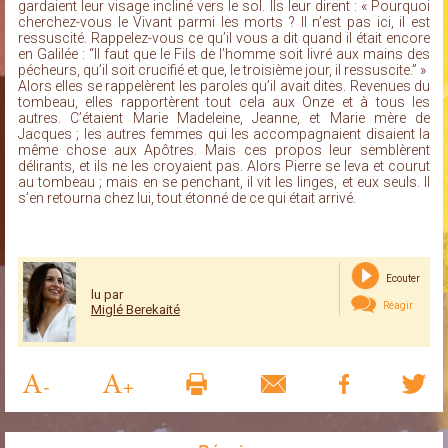
gardaient leur visage incliné vers le sol. Ils leur dirent : « Pourquoi
cherchez-vous le Vivant parmi les morts ? Il n’est pas ici, il est
ressuscité. Rappelez-vous ce qu’il vous a dit quand il était encore
en Galilée : “Il faut que le Fils de l’homme soit livré aux mains des
pécheurs, qu’il soit crucifié et que, le troisième jour, il ressuscite.” »
Alors elles se rappelèrent les paroles qu’il avait dites. Revenues du
tombeau, elles rapportèrent tout cela aux Onze et à tous les
autres. C’étaient Marie Madeleine, Jeanne, et Marie mère de
Jacques ; les autres femmes qui les accompagnaient disaient la
même chose aux Apôtres. Mais ces propos leur semblèrent
délirants, et ils ne les croyaient pas. Alors Pierre se leva et courut
au tombeau ; mais en se penchant, il vit les linges, et eux seuls. Il
s’en retourna chez lui, tout étonné de ce qui était arrivé.
Ecouter
lu par
Réagir
Miglé Berekaité